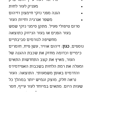
אידיאלי לעור עייף וחסר ברק
מעניק לעור לחות
הגנה מפני נזקי חימצון וזיהום
משפר אנרגיה וחיות העור
סרום טיפולי פעיל. מתקן סימני נזקי שמש
בעור הפנים או בעור הניזוק כתוצאה
מחשיפה לגורמים סביבתיים
נוספים,
כגון:
זיהום אוויר, עשן פיח, חומרים
כימיים וכדומה מחזק את שכבת ההגנה של
העור, מאיץ את קצב התחדשות התאים
ומעלה את רמת הלחות בשכבות האפידמירס
והדרמיס באופן משמעותי. התוצאה: העור
נראה חלק, מוצק וגמיש יותר במהלך כל
שעות היום. מתאים במיוחד לעור עייף, חסר
ברק וחיוניות. ה 10-Q מעלה את רמת
האנרגיה בתא.