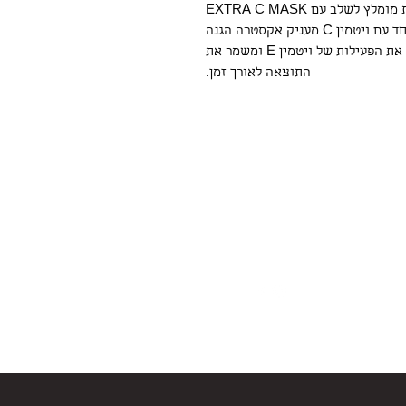
לשלב עם EXTRA C MASK
הריכוז הגבוה של ויטמין E הנמצא במסכה יחד עם ויטמין C מעניק אקסטרה הגנה
מפני רדיקליים חופשיים, ויטמין C מעצים את הפעילות של ויטמין E ומשמר את
התוצאה לאורך זמן.
Follow