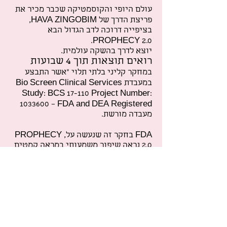
עולם היופי והקוסמטיקה שכבר מכיר את
פריצת הדרך של HAVA ZINGOBIM,
בציפייה דרוכה לדב הגדול הבא
PROPHECY 2.0.
יוצא לדרך בהשקה עולמית.
רואים תוצאות תוך 4 שבועות
במחקר קליני בלתי תלוי "אשר התבצע
במעבדת Bio Screen Clinical Services
Study: BCS 17-110 Project Number:
1033600
– FDA and DEA Registered
מעבדה מורשת.
FDA בחקר זה שנעשה על, PROPHECY
2.0 נראה שיפור משמעותי במראה קמטים
וקמטוטים בכל אזורי הפנים לאחר שימוש
במשך 4 שבועות
התגובות של הנבדקות שניסו את
PROPHECY 2.0 היו לא פחות
ממדהימות:
89.19% מהנבדקות הבחינו כי הן חשות את
עורן עשיר יותר בלחות.